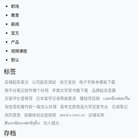
职场
教育
新闻
官方
产品
视频课程
默认
标签
店铺起名英文
公司起名測試
尚方宝剑
电子手账本模板下载
跨平台笔记软件哪个好用
矛盾文学奖书籍下载
品牌起名思路
买家评价里辱骂
日本留学日语等级要求
赚钱项目网
ເວລາທົດສອບຈີນ
淘宝侵权著作权一般怎么处理
高考志愿首选大学还是专业
日语笔记
尚的意思
自媒体创业短视频
word-x.com.cn
店铺名称
ສັນຍາລັກພາສາອັງກິດ
坑人猎头
存档