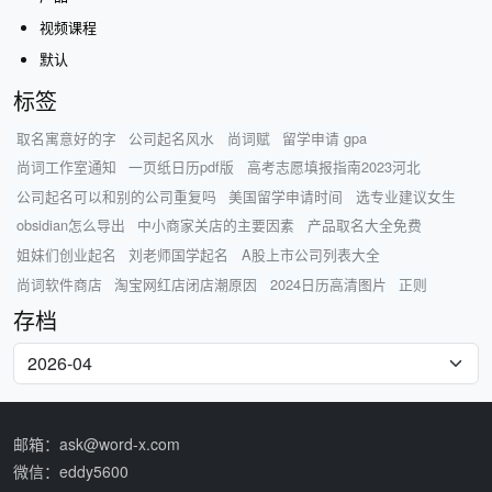
视频课程
默认
标签
取名寓意好的字
公司起名风水
尚词赋
留学申请 gpa
尚词工作室通知
一页纸日历pdf版
高考志愿填报指南2023河北
公司起名可以和别的公司重复吗
美国留学申请时间
选专业建议女生
obsidian怎么导出
中小商家关店的主要因素
产品取名大全免费
姐妹们创业起名
刘老师国学起名
A股上市公司列表大全
尚词软件商店
淘宝网红店闭店潮原因
2024日历高清图片
正则
存档
邮箱：ask@word-x.com
微信：eddy5600