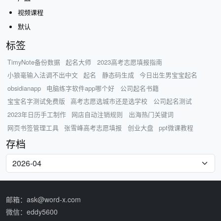
视频课程
默认
标签
TimyNote备份数据
起名大师
2023高考志愿填报指南
小狼毫输入法调不出中文
起名
静态码生成
今日出生男宝宝起名
obsidianapp
电脑练字软件app哪个好
公司起名书籍
宝宝名字测试免费版
高考志愿选城市还是选学校
公司起名测试
2023年日历手工制作
网店自动注销规则
出海热门关键词
网页书签管理工具
张雪峰高考志愿填报
创业大盘
ppt微课教程
存档
邮箱：ask@word-x.com
微信：eddy5600