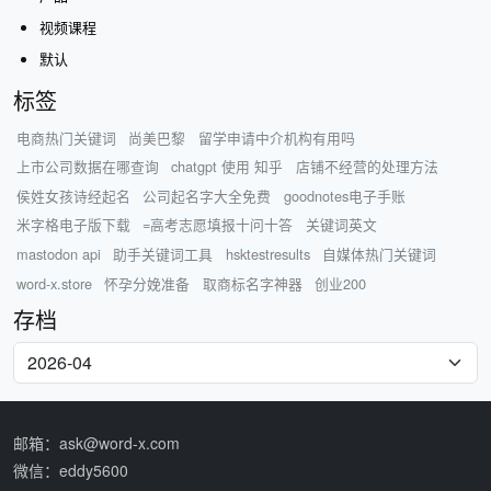
视频课程
默认
标签
电商热门关键词
尚美巴黎
留学申请中介机构有用吗
上市公司数据在哪查询
chatgpt 使用 知乎
店铺不经营的处理方法
侯姓女孩诗经起名
公司起名字大全免费
goodnotes电子手账
米字格电子版下载
=高考志愿填报十问十答
关键词英文
mastodon api
助手关键词工具
hsktestresults
自媒体热门关键词
word-x.store
怀孕分娩准备
取商标名字神器
创业200
存档
邮箱：ask@word-x.com
微信：eddy5600