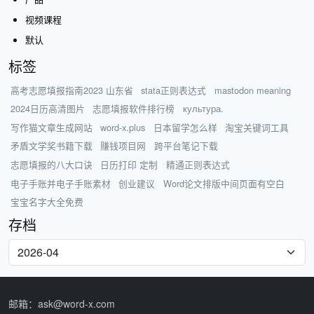
视频课程
默认
标签
高考志愿填报指南2023 山东省
stata正则表达式
mastodon meaning
2024日历高清图片
志愿填报软件排行榜
культура.
写作猫文章生成网站
word-x.plus
日本留学怎么样
淘宝关键词工具
矛盾文学奖书籍下载
赚钱项目网
跨平台笔记下载
志愿填报的八大口诀
日历打印 定制
精通正则表达式
电子手账并电子手账素材
创业建议
Word论文排版中间页面有空白
宝宝名字大全免费
存档
邮箱：ask@word-x.com