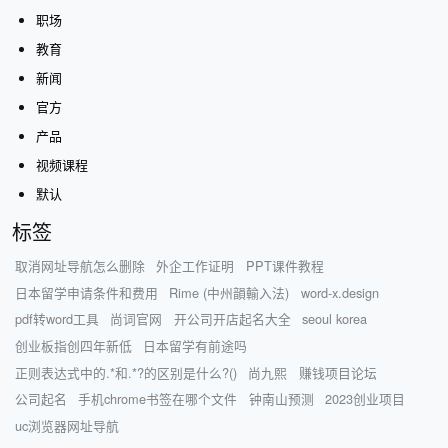
职场
教育
新闻
官方
产品
视频课程
默认
标签
取消网址导航怎么删除
外企工作证明
PPT课件教程
日本留学申请条件和费用
Rime (中州韻輸入法)
word-x.design
pdf转word工具
尚词官网
开公司开店起名大全
seoul korea
创业板指创四年新低
日本留学有前途吗
正则表达式中的.*和.*?的区别是什么?()
尚九熙
赚钱项目论坛
公司起名
手机chrome书签在哪个文件
钟南山预测
2023创业项目
uc浏览器网址导航