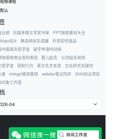
视频课程
默认
签
格云顿
历届矛盾文学奖书单
PPT图表素材大全
logo设计
静态网站生成器
外贸如何选品
国中国语言奖学金
留学申请时间线
牌收缩电商业务的表现
婴儿起名
公司起名规则
文奖学金
侵权行为
英文名字女孩
文化研究关键词
业者
chatgpt使用案例
webdav笔记同步
2024创业项目
尚印象工作室
档