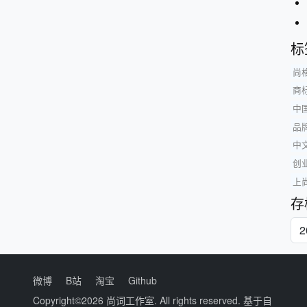
标
尚
商标
中
品
中
创
上
存
微博
B站
淘宝
Github
Copyright©2026
尚词工作室
. All rights reserved. 基于自