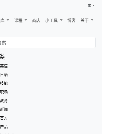
识库
课程
商店
小工具
博客
关于
类
英语
日语
技能
职场
教育
新闻
官方
产品