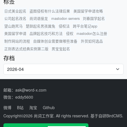
标签
日式美业起名
盗图侵权有什么法律后果
美国留学申请攻略
公司起名改名
尚词语接龙
mastodon servers
刘春国学起名
望山跑死马
楚辞起名男孩属兔
侵权法
跨平台笔记app
美国留学申请
品牌起名技巧和方法
侵权
mastodon怎么注册
制作网站的流程
自媒体创业需要做哪些准备
外贸如何选品
正则表达式经典实例第二版
男宝宝起名
存档
邮箱：ask@word-x.com
微信：eddy5600
微博
B站
淘宝
Github
Copyright©2026
尚词工作室
. All rights reserved. 基于自研
BirdCMS
.