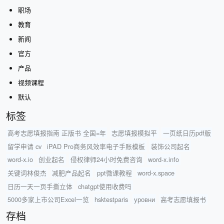
职场
教育
新闻
官方
产品
视频课程
默认
标签
高考志愿填报指南 正版书 全国=年
志愿填报模拟平
一页纸日历pdf版
留学申请 cv
iPAD Pro商务风效率电子手账模板
装饰公司起名
word-x.io
创业起名
侵权律师24小时免费咨询
word-x.info
关键词林俊杰
减肥产品起名
ppt微课教程
word-x.space
日历一天一页手撕立体
chatgpt使用收费吗
5000多家上市公司Excel一览
hsktestparis
уровни
高考志愿填报书
存档