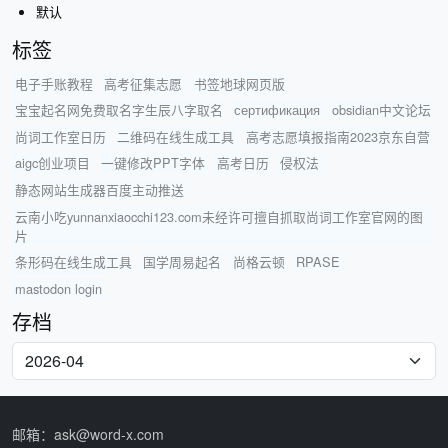
默认
标签
电子手账教程
高考征集志愿
书签地球网页版
宝宝起名网免费取名字生辰八字取名
сертификация
obsidian中文论坛
尚词工作室日历
二维码在线生成工具
高考志愿填报指南2023京东自营
aigc创业项目
一键修改PPT字体
高考日历
侵权法
静态网站生成器百度主动推送
云南小吃yunnanxiaocchi123.com未经许可擅自抓取尚词工作室官网的图
片
条形码在线生成工具
国学周易起名
尚格云顿
RPASE
mastodon login
存档
邮箱：ask@word-x.com