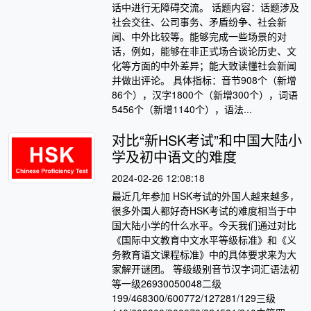
话中进行无障碍交流。 话题内容：话题涉及
社会交往、公司事务、矛盾纷争、社会新
闻、中外比较等。能够完成一些场景的对
话，例如，能够在非正式场合谈论历史、文
化等方面的中外差异；能大致读懂社会新闻
并做出评论。 具体指标：音节908个（新增
86个），汉字1800个（新增300个），词语
5456个（新增1140个），语法...
对比“新HSK考试”和中国大陆小
学及初中语文的难度
2024-02-26 12:08:18
最近几年参加 HSK考试的外国人越来越多，
很多外国人都好奇HSK考试的难度相当于中
国大陆小学的什么水平。今天我们通过对比
《国际中文教育中文水平等级标准》和《义
务教育语文课程标准》中的具体要求来为大
家解开谜团。 等级级别音节汉字词汇语法初
等一级26930050048二级
199/468300/600772/127281/129三级