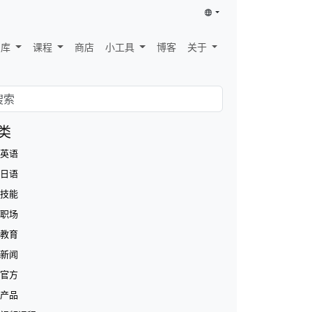
识库
课程
商店
小工具
博客
关于
类
英语
日语
技能
职场
教育
新闻
官方
产品