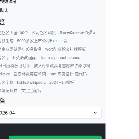
视频课程
默认
签
经起名大全100个
公司起名測試
ສັນຍາລັກພາສາອັງກິດ
视频生成
5000多家上市公司Excel一览
铺企业网站网店起名取名
word毕业论文排版模板
浦名邸
E英语教程ppt
learn alphabet sounds
024日历模板可打印
被父母篡改高考志愿应该原谅吗
d-x.co
武汉肺炎英语单词
html网页设计 源代码
宝名字鼠
hsktestwikipedia
2024日历模板
费笔记软件
女宝宝起名
档