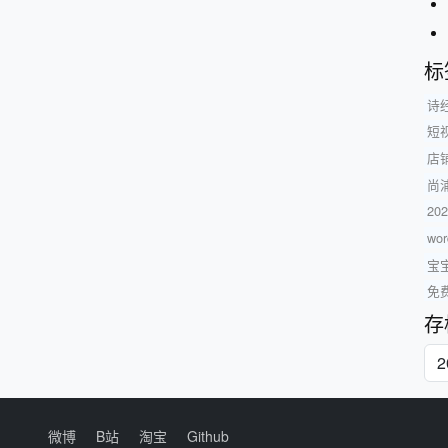
标
诗
短
店
尚
2
wor
宝
免
存
微博
B站
淘宝
Github