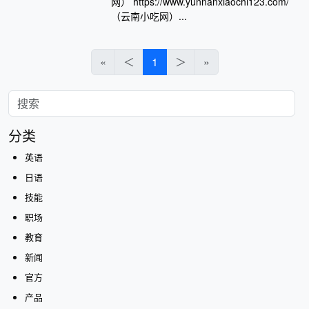
网） https://www.yunnanxiaochi123.com/
（云南小吃网）...
«
＜
1
＞
»
分类
英语
日语
技能
职场
教育
新闻
官方
产品