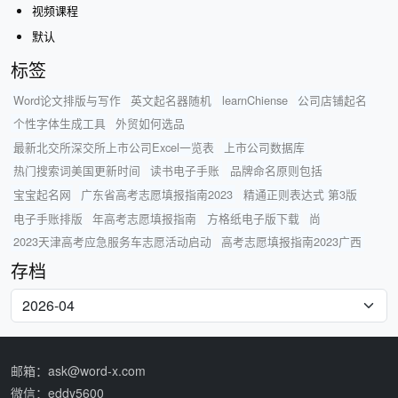
视频课程
默认
标签
Word论文排版与写作
英文起名器随机
learnChiense
公司店铺起名
个性字体生成工具
外贸如何选品
最新北交所深交所上市公司Excel一览表
上市公司数据库
热门搜索词美国更新时间
读书电子手账
品牌命名原则包括
宝宝起名网
广东省高考志愿填报指南2023
精通正则表达式 第3版
电子手账排版
年高考志愿填报指南
方格纸电子版下载
尚
2023天津高考应急服务车志愿活动启动
高考志愿填报指南2023广西
存档
邮箱：ask@word-x.com
微信：eddy5600