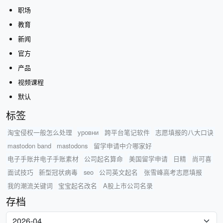
职场
教育
新闻
官方
产品
视频课程
默认
标签
淘宝侵权一般怎么处理
уровни
跨平台笔记软件
志愿填报的八大口诀
mastodon band
mastodons
留学申请中介哪家好
电子手账井电子手账素材
公司起名算命
美国留学申请
日精
尚可喜
面试技巧
新型冠状病毒
seo
公司英文起名
张雪峰高考志愿填报
我的潮流关键词
宝宝起名改名
A股上市公司名录
存档