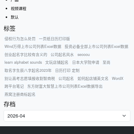
视频课程
默认
标签
侵权行为怎么处罚
一页纸日历打印版
Wind万得上市公司列表Excel数据
投资必备全部上市公司列表Excel数据
创业起名字比较有含义的
公司起名风水
seooou
learn alphabet sounds
文玩店铺起名
日本大学院申请
至尚
取名字生辰八字起名2023年
日历打印 定制
别让高考志愿填报收割智商税
公司起名
如何起店铺英文名
WordX
跨平台笔记
东方财富大智慧上市公司列表Excel数据导出
燕窝注册商标起名
存档