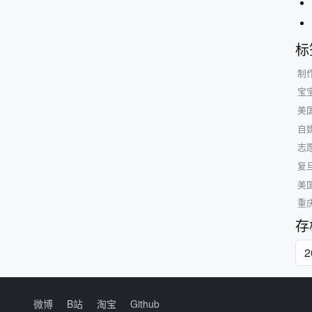
标
制
宝
美
自
志
复
美
重
存
微博
B站
淘宝
Github