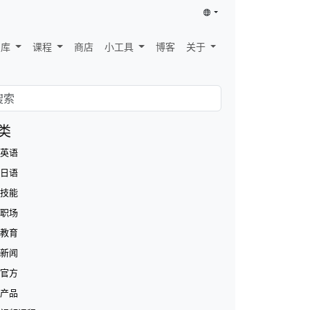
识库
课程
商店
小工具
博客
关于
类
英语
日语
技能
职场
教育
新闻
官方
产品