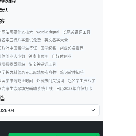
视频课程
默认
签
作网站需要什么技术
word-x.digital
长尾关键词工具
宝名字五行八字测试免费
英文名字大全
国取消中国留学生签证
国学起名
创业起名推荐
媒体创业人小组
钟南山预测
自媒体创业
愿填报找哥网站
淘宝关键词工具
旦学长为科普高考志愿填报有多拼
笔记软件知乎
国留学申请截止时间
外贸热门关键词
起名字生辰八字
庆高考生志愿填报辅助系统上线
日历2023年自律打卡
档