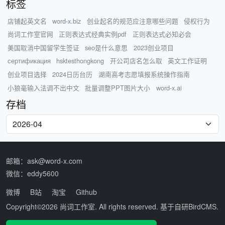
标签
店铺起英文名
word-x.biz
创业起名的规范应注意哪些问题
侵权行为
尚词工作室官网
正则表达式经典实例pdf
正则表达式必知必会
美国取消中国留学生签证
seo是什么意思
2023创业项目
сертификация
hsktesthongkong
开公司店名怎么取
英文工作证明
创业项目选择
2024日历台历
湖南高考志愿填报系统操作指南
小狼毫输入法调不出中文
批量调整PPT图片大小
word-x.ai
存档
邮箱：ask@word-x.com
微信：eddy5600
微博
B站
淘宝
Github
Copyright©2026
尚词工作室
. All rights reserved. 基于自研
BirdCMS
.