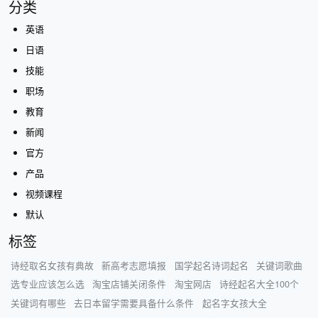
分类
英语
日语
技能
职场
教育
新闻
官方
产品
视频课程
默认
标签
诗经取名女孩有典故
新高考志愿填报
国学起名诗词起名
关键词歌曲
选专业应该怎么选
淘宝店铺关闭条件
淘宝网店
诗经起名大全100个
关键词有哪些
去日本留学需要具备什么条件
起名字女孩大全