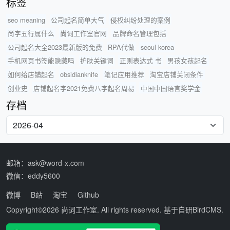
标签
seo meaning
公司起名简单大气
侵权纠纷处理的案例
尚字五行属什么
尚词工作室官网
品牌命名管理包括
公司起名大全2023最新版的免费
RPA代做
seoul korea
手机网页书签能隐藏吗
护肤关键词
正则表达式 书
男孩女孩起名
如何给店铺起名
obsidianknife
笔记应用推荐
淘宝店铺关闭条件
创业史
店铺起名字2021免费八字起名周易
中国中国语言奖学金
存档
邮箱：ask@word-x.com
微信：eddy5600
微博
B站
淘宝
Github
Copyright©2026
尚词工作室
. All rights reserved. 基于自研
BirdCMS
.