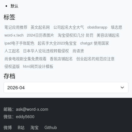
默认
标签
笔记应用推荐
英文起名网
公司起名大全大气
obsidianapp
填志愿
word-x.tech
2024日历表图片
淘宝侵权扣几分 处罚
美容店铺起名
ipad电子手账配色
起名字大全2023兔宝宝
chatgpt 使用国家
人工起名
日本华人论坛违规转载侵权
尚语贤
尚食电视剧全集免费观看
香氛店铺起名
创业起名的规范应注意
侵权盗版
html网页设计模板
存档
邮箱：ask@word-x.com
微信：eddy5600
微博
B站
淘宝
Github