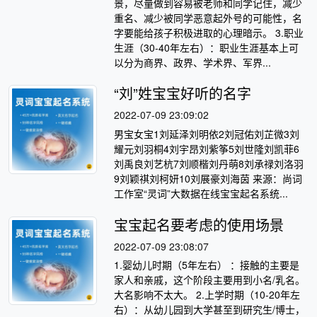
景，尽量做到容易被老师和同学记住，减少
重名、减少被同学恶意起外号的可能性，名
字要能给孩子积极进取的心理暗示。 3.职业
生涯（30-40年左右）：职业生涯基本上可
以分为商界、政界、学术界、军界...
“刘”姓宝宝好听的名字
2022-07-09 23:09:02
男宝女宝1刘延泽刘明依2刘冠佑刘芷微3刘
耀元刘羽桐4刘宇昂刘紫筝5刘世隆刘凯菲6
刘禹良刘艺杭7刘顺楷刘丹萌8刘承禄刘洛羽
9刘颖祺刘柯妍10刘展豪刘海茵 来源：尚词
工作室“灵词”大数据在线宝宝起名系统...
宝宝起名要考虑的使用场景
2022-07-09 23:08:07
1.婴幼儿时期（5年左右） ：接触的主要是
家人和亲戚，这个阶段主要用到小名/乳名。
大名影响不太大。 2.上学时期（10-20年左
右）：从幼儿园到大学甚至到研究生/博士，