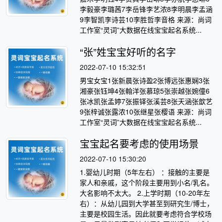
李毅豪李璐茜7李岳锋李艺浓8李明晨李孟涵
9李智凯李诗芸10李胜哲李音格 来源：尚词
工作室“灵词”大数据在线宝宝起名系统...
“张”姓宝宝好听的名字
2022-07-10 15:32:51
男宝女宝1张新晨张诗盈2张博远张惠娴3张
湘豪张钰坤4张翰洋张慕琼5张崇越张婉僮6
张冰凯张孟婷7张振铎张溪芸8张天涵张歆艺
9张梓诚张露浓10张继星张樱语 来源：尚词
工作室“灵词”大数据在线宝宝起名系统...
宝宝起名要考虑的使用场景
2022-07-10 15:30:20
1.婴幼儿时期（5年左右） ：接触的主要是
家人和亲戚，这个阶段主要用到小名/乳名。
大名影响不太大。 2.上学时期（10-20年左
右）：从幼儿园到大学甚至到研究生/博士，
主要是校园生活。因此就要考虑符合学校场