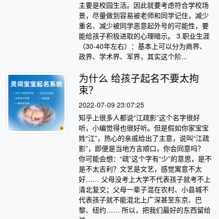
主要是校园生活。因此就要考虑符合学校场
景，尽量做到容易被老师和同学记住，减少
重名、减少被同学恶意起外号的可能性，要
能给孩子积极进取的心理暗示。 3.职业生涯
（30-40年左右）：基本上可以分为商界、
政界、学术界、军界，其实这个阶...
为什么 给孩子起名不要太拘
束？
2022-07-09 23:07:25
知乎上很多人都说“江疏影”这个名字很好
听，小编觉得也很好听。但是假如你家宝宝
姓“江”，热心的亲戚给出了主意，说叫“江疏
影”，即便是当地方言顺口，你会同意吗？
你可能会想：“疏”这个字有“少”的意思，是不
是不太吉利？文艺是文艺，感觉寓意不太
好…… 父母没考上大学不代表孩子就考不上
清北复交；父母一辈子混在农村、小县城不
代表孩子就不能混北上广深甚至东京、巴
黎、纽约…… 所以，把我们最好的东西留给