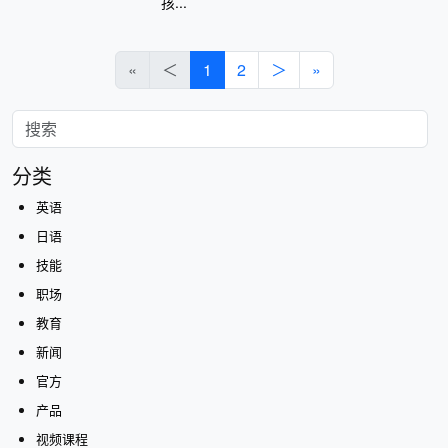
孩...
«
＜
1
2
＞
»
分类
英语
日语
技能
职场
教育
新闻
官方
产品
视频课程