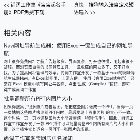
<< 尚词工作室《宝宝起名手
真快！搜狗输入法自定义短
册》PDF免费下载
语输入 >>
相关内容
Navi网址导航生成器：使用Excel一键生成自己的网址导
航
网上很多免费网址导航广告超级多、界面复杂，打开也很慢，用起来很不
舒服。而浏览器自带的书签管理工具，一旦收藏的网址多了，又不好查
找。为了提高网址管理的效率，尚词工作室开发了一款基于Excel的网址导
航生成器Navi，有Excel就能用，非常方便。 使用（会用Excel就会用） 只
需在 Excel 模板中填写网址与名称，点击“生成（Compile）”按钮，即可一
键生成尚词工作室
批量调整所有PPT内图片大小
如果你搜集了很多照片或者截图，想把这些图片做成一个PPT，当你一页
一页地把这些图片拷贝到PPT内时，最后发现上百张照片 的大小不一致。
这个时候一页一页地调整图片大小非常麻烦，特别“伤手”。 因此，尚词工
作室工作室开发了一款 PPT插件可以批量调整PPT内所有图片的大小和位
置。这个插件尤其适合一页PPT一张图片的场景。
尚词工作室淘宝网店更名通知