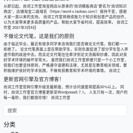
从即日起，尚词工作室淘宝网店从原来的“尚词模板商店”更名为“尚词知识
商店”，店铺淘宝二级域名（https://word-x.taobao.com/）保持不变，感谢
大家一直以来的支持。 尚词工作室将继续致力于知识和创意产品的创作，
以为大家带来更多高质量的产品，帮助大家节省时间，提高效率。 尚词工
作室 2021年3月6日
不做论文代笔，这是我们的原则
由于临近毕业，最近有很多同学来咨询我们是否做论文代笔，我们都一一
拒绝了。 论文代笔表面上是在帮助学生，实则负面促进了部分学生坠入弄
虚作假的歧途中去。而且论文代笔往往牵涉到论文洗稿和抄袭，因此对良
好学术环境的破坏非常大。 虽然我们尚词工作室即便只是一个小工作室，
但我们也要坚持原则，严格遵守道德和法律，尤其是在教育相关领域，要
积极维护良好的学术氛围，不做有损教育和学术环境的事情。 尚词工
更新官网引擎及官方博客！
尚词工作室官网引擎升级至最新版，预计访问速度将提高30%以上。 同
时，尚词工作室官方博客更新至Wordpress5.7.1。 人生只有一次，用户的
每一毫秒，我们都很珍惜！ 尚词工作室
分类