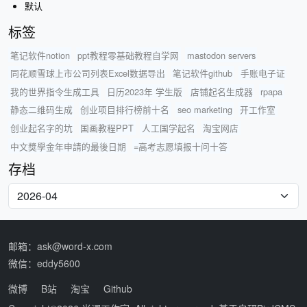
默认
标签
笔记软件notion
ppt教程零基础教程自学网
mastodon servers
同花顺雪球上市公司列表Excel数据导出
笔记软件github
手账电子证
我的世界指令生成工具
日历2023年 学生版
店铺起名生成器
rpapa
静态二维码生成
创业项目排行榜前十名
seo marketing
开工作室
创业起名字的坑
国画教程PPT
人工国学起名
淘宝网店
中文獎學金年申請的最後日期
=高考志愿填报十问十答
存档
邮箱：ask@word-x.com
微信：eddy5600
微博
B站
淘宝
Github