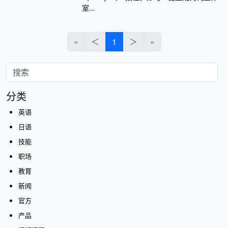
室...
«
＜
1
＞
»
分类
英语
日语
技能
职场
教育
新闻
官方
产品