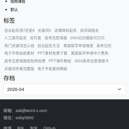
视频课程
默认
标签
创业起名用7还是8
关键词3
店铺商标起名
尚词语接龙
人工国学起名
尚可喜
高考志愿填报
2024日历模板可打印
热门关键词怎么找
创业起名方法
美国留学申请难度
高考日历
电子手账贴纸素材
PPT素材免费下载
美国留学申请中介费用
高考志愿填报规划师收费
PPT课件教程
2023高考志愿填报卡
关键词伴奏完整版
电子手账素材模板
存档
邮箱：ask@word-x.com
微信：eddy5600
微博
B站
淘宝
Github