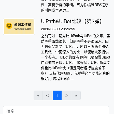
性、高复杂度的事情。因为你编辑RPA程序
的时间成本远远...
UiPath&UiBot比较【第2弹】
2020-03-09 20:26:55
之前写过一篇对比UiPath与UiBot的文章，虽
然写得虽然很长，但是写得不是很深入。因
为最近又新学了UiPath，所以再将两个RPA
工具做一个更深入的对比，以便给大家提供
一个参考。 UiBot的优点 同等电脑配置UiBot
启动速度更快，UiPath慢好多，UiBot新建文
件也比UiPath快（但是两者运行速度差不
多） 支持代码视图，我觉得这个功能还真的
很好用 流程图界面...
«
＜
1
＞
»