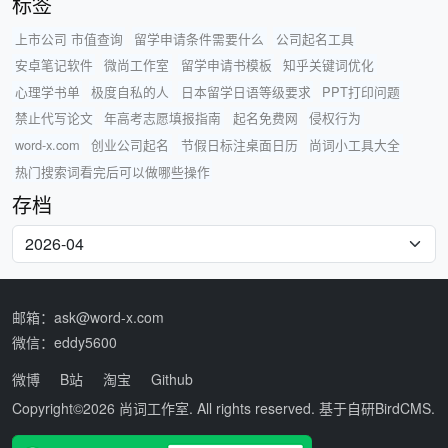
标签
上市公司 市值查询
留学申请条件需要什么
公司起名工具
安卓笔记软件
微尚工作室
留学申请书模板
知乎关键词优化
心理学书单
极度自私的人
日本留学日语等级要求
PPT打印问题
禁止代写论文
年高考志愿填报指南
起名免费网
侵权行为
word-x.com
创业公司起名
节假日标注桌面日历
尚词小工具大全
热门搜索词看完后可以做哪些操作
存档
邮箱：ask@word-x.com
微信：eddy5600
微博
B站
淘宝
Github
Copyright©2026
尚词工作室
. All rights reserved. 基于自研
BirdCMS
.