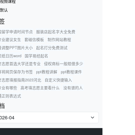
视频课程
默认
签
国留学申请时间节点
服装店起名字大全免费
专业建议女生
套磁信模板
制作网站教程
量调整PPT图片大小
起名打分免费测试
纸日历word
国学易经起名
考志愿首选大学还是专业
侵权商标一般赔偿多少
样将网页保存为书签
ppt教程讲解
ppt教程课件
考志愿填报指南2023河北
自定义快捷输入
专业有哪些
高考填志愿主要看什么
没有谱的人
通正则表达式
档