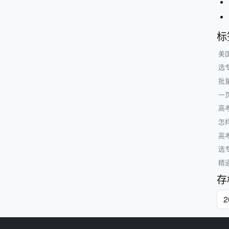
标
美
选
批
一页
高
怎
高
选
精
存