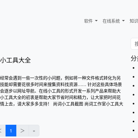
软件
在线系统
知
分
小工具大全
经常会遇到一些一次性的小问题，例如将一种文件格式转化为另
技能却需要花很多时间来搜集资料找资源…… 针对这些具体场景
会逐步以网址导航、在线小工具的形式开发一系列产品来帮助大
小工具大全的初衷是帮助大家节省时间和精力，让大家把时间花
情上去，请大家多多支持！ 尚词小工具截图 尚词工作室小工具大
＜
1
＞
»