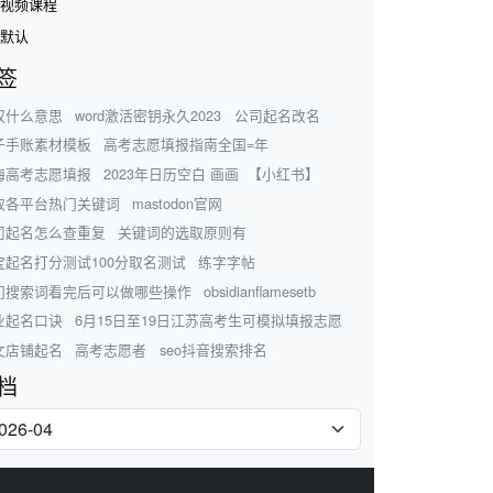
视频课程
默认
签
权什么意思
word激活密钥永久2023
公司起名改名
子手账素材模板
高考志愿填报指南全国=年
海高考志愿填报
2023年日历空白 画画 【小红书】
取各平台热门关键词
mastodon官网
司起名怎么查重复
关键词的选取原则有
宝起名打分测试100分取名测试
练字字帖
门搜索词看完后可以做哪些操作
obsidianflamesetb
业起名口诀
6月15日至19日江苏高考生可模拟填报志愿
文店铺起名
高考志愿者
seo抖音搜索排名
档