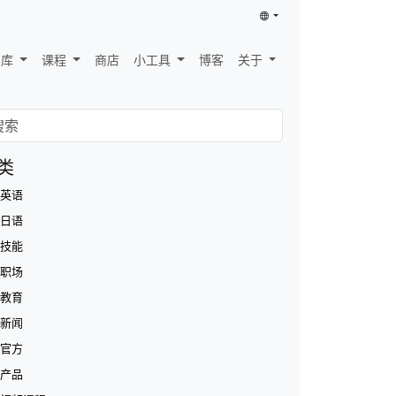
识库
课程
商店
小工具
博客
关于
类
英语
日语
技能
职场
教育
新闻
官方
产品