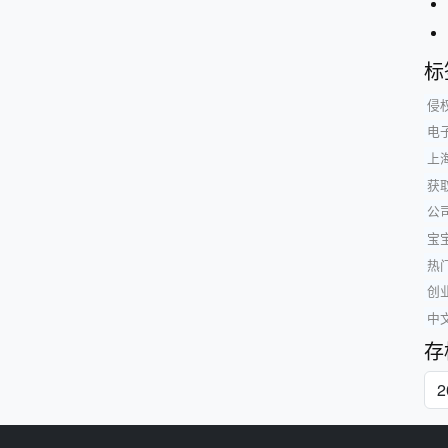
标
侵
电
上
获
公
宝
热
创
中
存