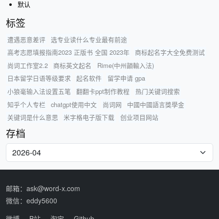
默认
标签
遭遇恶意差评
选专业读什么专业最有前途
高考志愿填报指南2023 正版书 全国 2023年
商标起名字大全免费测试
尚词工作室2.2
商标英文起名
Rime(中州韻輸入法)
日本留学日语等级要求
起名软件
留学申请 gpa
小狼毫输入法设置五笔
翻翻卡ppt制作教程
热门关键词搜索
知乎个人专栏
chatgpt使用中文
尚词网
中國中國語言獎學金
关键词是什么意思
米字格电子版下载
创业项目网站
存档
邮箱：ask@word-x.com
微信：eddy5600
微博
B站
淘宝
Github