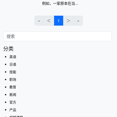
例如，一家原本在当...
«
＜
1
＞
»
分类
英语
日语
技能
职场
教育
新闻
官方
产品