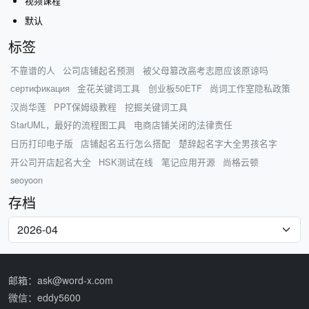
视频课程
默认
标签
不靠谱的人
公司店铺起名预测
被父母篡改高考志愿应该原谅吗
сертификация
金花关键词工具
创业板50ETF
尚词工作室隐私政策
汉尚华莲
PPT保姆级教程
挖掘关键词工具
StarUML，最好的流程图工具
电商店铺关闭的法律责任
日历打印电子版
店铺起名五行怎么搭配
楚辞起名字大全男孩名字
开公司开店起名大全
HSK测试在线
笔记应用开源
尚格云顿
seoyoon
存档
邮箱：ask@word-x.com
微信：eddy5600