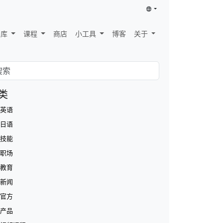
识库
课程
商店
小工具
博客
关于
类
英语
日语
技能
职场
教育
新闻
官方
产品