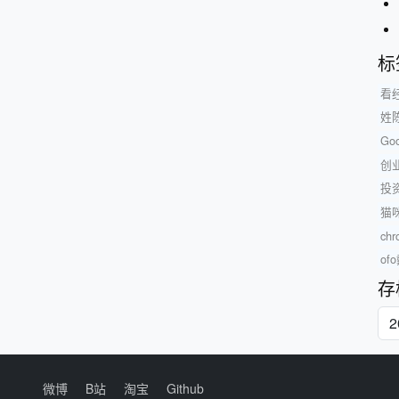
标
看
姓
Go
创
投
猫
c
o
存
微博
B站
淘宝
Github