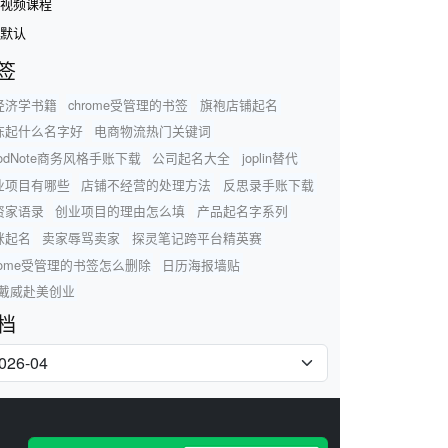
视频课程
默认
签
经济学书籍
chrome受管理的书签
旗袍店铺起名
陈起什么名字好
电商物流热门关键词
odNote商务风格手账下载
公司起名大全
joplin替代
业项目有哪些
店铺不经营的处理方法
反思录手账下载
资家语录
创业项目的理由怎么填
产品起名字系列
咪起名
卖家辱骂卖家
探灵笔记跨平台精英赛
hrome受管理的书签怎么删除
日历海报墙贴
fo戴威赴美创业
档