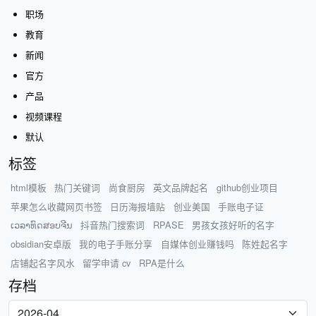
职场
教育
新闻
官方
产品
视频课程
默认
标签
html模板
热门关键词
尚食厨房
英文品牌起名
github创业项目
苹果怎么收藏网页书签
日历海报墙贴
创业美国
手账电子证
ເວລາທົດສອບຈີນ
抖音热门搜索词
RPASE
男孩女孩好听的名字
obsidian安卓版
我的电子手账分享
自媒体创业赚钱吗
陈姓起名字
店铺起名字风水
留学申请 cv
RPA是什么
存档