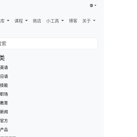
识库
课程
商店
小工具
博客
关于
类
英语
日语
技能
职场
教育
新闻
官方
产品