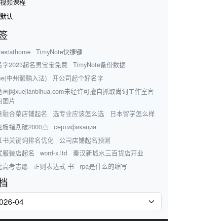
视频课程
默认
签
testathome
TimyNote快捷键
名字2023起名男宝宝免费
TimyNote备份数据
me(中州韻輸入法)
开公司起个好名字
画网xuejianbihua.com未经许可擅自抓取尚词工作室官
的图片
意融合菜店铺起名
选专业应该怎么选
日本留学怎么样
业板指跌破2000点
сертификация
红书关键词排名优化
公司店铺起名预测
式服装店起名
word-x.ltd
秦汉新城水三百货店开业
北高考志愿
正则表达式 书
rpa是什么的缩写
档