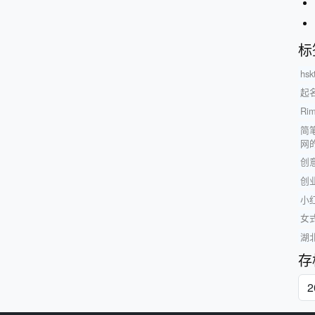
标
hsk
起
Ri
简笔
网
创
创
小
女
湖
存