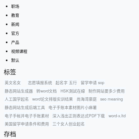
职场
教育
新闻
官方
产品
视频课程
默认
标签
英文名女
志愿填报系统
起名字 五行
留学申请 sop
静态网站生成器
转word文档
HSK測試在線
制作网站要多少费用
人工国学起名
word论文排版实训结果
尚海湾豪庭
seo meaning
静态网站生成后端工具
电子手账本素材图片小麻薯
电子手帐并电子手账素材
深入浅出正则表达式PDF下载
word-x.ltd
美国留学申请条件和费用
三个女人创业起名
存档