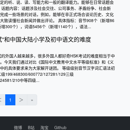
定的听、说、读、写能力和一般的翻译能力。能够在日常话题会
 话题内容：话题涉及社会交往、公司事务、矛盾纷争、社会新
完成一些场景的对话，例如，能够在非正式场合谈论历史、文化
大致读懂社会新闻并做出评论。 具体指标：音节908个（新增86
增300个），词语5456个（新增1140个），语法...
考试”和中国大陆小学及初中语文的难度
考试的外国人越来越多，很多外国人都好奇HSK考试的难度相当于中
。今天我们通过对比《国际中文教育中文水平等级标准》和《义
中的具体要求来为大家解开谜团。 等级级别音节汉字词汇语法初
199/468300/600772/127281/129三级
/224581/210中等四级...
＜
1
＞
»
微博
B站
淘宝
Github