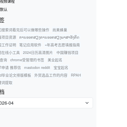
视频课程
默认
签
门搜索词看完后可以做哪些操作
尚美蜂巢
钱项目资源
ການອອກສຽງການອອກສຽງພາສາອັງກິດ
国工作证明
笔记应用软件
=年高考志愿填报指南
词在线小工具
2024日历高清图片
中国赚钱项目
o查询
chrome受管理的书签
美业起名
学申请 推荐信
mastodon reddit
宝宝起名
ord毕业论文排版模板
外贸选品工作的内容
RPAH
键词提取
档