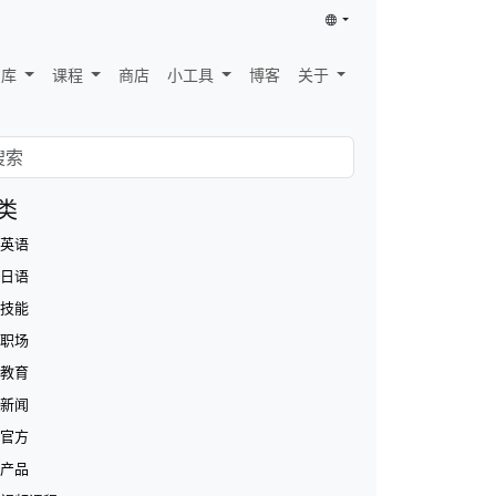
识库
课程
商店
小工具
博客
关于
类
英语
日语
技能
职场
教育
新闻
官方
产品