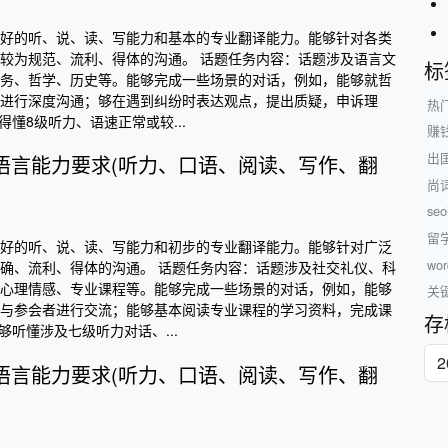
好的听、说、读、写能力和基本的专业翻译能力。能够针对各类
较为规范、流利、得体的沟通。 话题任务内容：话题涉及语言文
标
务、哲学、历史等。能够完成一些场景的对话，例如，能够就哲
进行深度沟通；够在遇到纠纷时表达观点，提出质疑，申诉理
热
听得懂8级听力、语速正常或较...
赚
出
级语言能力要求(听力、口语、阅读、写作、翻
尚
se
留
好的听、说、读、写能力和初步的专业翻译能力。能够针对广泛
w
确、流利、得体的沟通。 话题任务内容：话题涉及社交礼仪、科
心理情感、专业课程等。能够完成一些场景的对话，例如，能够
关
与参会者进行交流；能够基本阅读专业课程的学习资料，完成课
存
能够听懂涉及七级听力对话、...
级语言能力要求(听力、口语、阅读、写作、翻