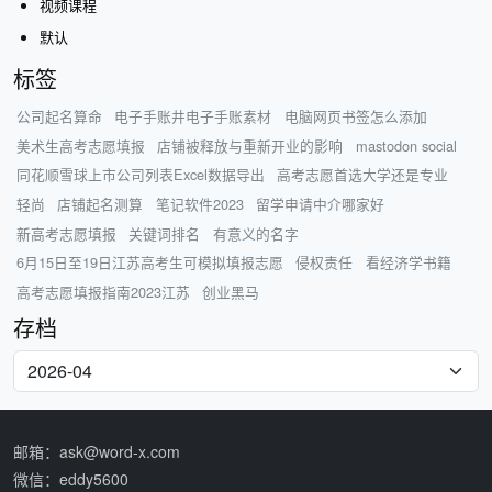
视频课程
默认
标签
公司起名算命
电子手账井电子手账素材
电脑网页书签怎么添加
美术生高考志愿填报
店铺被释放与重新开业的影响
mastodon social
同花顺雪球上市公司列表Excel数据导出
高考志愿首选大学还是专业
轻尚
店铺起名测算
笔记软件2023
留学申请中介哪家好
新高考志愿填报
关键词排名
有意义的名字
6月15日至19日江苏高考生可模拟填报志愿
侵权责任
看经济学书籍
高考志愿填报指南2023江苏
创业黑马
存档
邮箱：ask@word-x.com
微信：eddy5600