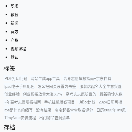
职场
教育
新闻
官方
产品
视频课程
默认
标签
PDF打印问题
网站生成app工具
高考志愿填报指南=京东自营
ipad电子手账配色
怎么把网页设置为书签
服装店起名大全生意兴隆
创业经验
创业板指放量大涨6.7%
高考选志愿听谁的
最新确诊人数
=年高考志愿填报指南
手机挂机赚钱项目
UiBot比较
2024日历可撕
rpa是什么的缩写
没有结果
宝宝起名宝宝取名评分
日历2023年 ins风
TimyNote安装流程
出门物品查漏清单
存档