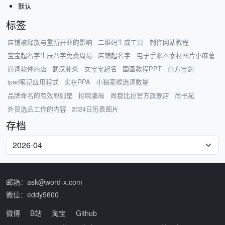
默认
标签
店铺被释放与重新开业的影响
二维码生成工具
制作网站教程
宝宝起名字生辰八字免费周易
店铺起名字
电子手账本素材图片小麻薯
尚词软件商店
武汉肺炎
女宝宝起名
国画教程PPT
尚方宝剑
ipad笔记应用程式
实在RPA
小狼毫候选词数量
品牌命名的有效原则是
招聘骗局
尚都比拉官方旗舰店
尚书苑
外贸选品工作的内容
2024日历表图片
存档
邮箱：ask@word-x.com
微信：eddy5600
微博
B站
淘宝
Github