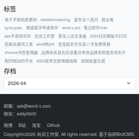
标签
电子手账贴纸素材
obsidianmeaning
选专业八连问
就业难
культура.
美国留学申请条件
word-x.pro
笔记软件mac
seo不良研究所
优尚工作室
新生儿出生准备
2024日历模板可打印
挖掘关键词工具
word转pfd
宝宝起名字生辰八字免费周易
chrome书签管理器
品牌命名首先应该重点考虑品牌名称是否有利于
制作网站的平台
2023高考志愿填报指南
视频批量生成
存档
邮箱：ask@word-x.com
微信：eddy5600
微博
B站
淘宝
Github
Copyright©2026
尚词工作室
. All rights reserved. 基于自研
BirdCMS
.