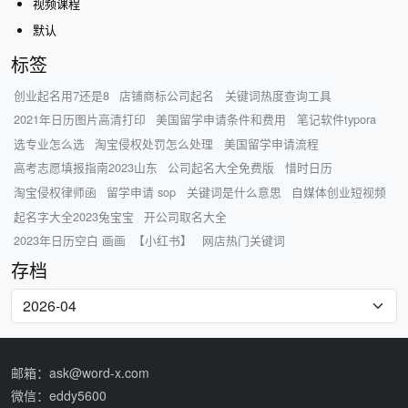
视频课程
默认
标签
创业起名用7还是8
店铺商标公司起名
关键词热度查询工具
2021年日历图片高清打印
美国留学申请条件和费用
笔记软件typora
选专业怎么选
淘宝侵权处罚怎么处理
美国留学申请流程
高考志愿填报指南2023山东
公司起名大全免费版
惜时日历
淘宝侵权律师函
留学申请 sop
关键词是什么意思
自媒体创业短视频
起名字大全2023兔宝宝
开公司取名大全
2023年日历空白 画画 【小红书】
网店热门关键词
存档
邮箱：ask@word-x.com
微信：eddy5600