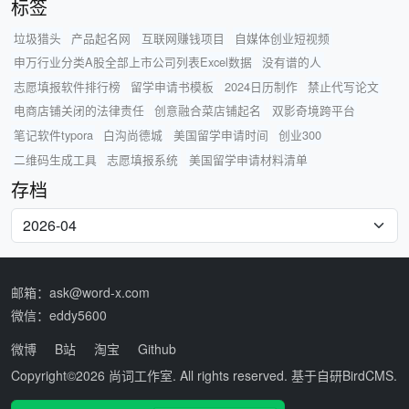
标签
垃圾猎头
产品起名网
互联网赚钱项目
自媒体创业短视频
申万行业分类A股全部上市公司列表Excel数据
没有谱的人
志愿填报软件排行榜
留学申请书模板
2024日历制作
禁止代写论文
电商店铺关闭的法律责任
创意融合菜店铺起名
双影奇境跨平台
笔记软件typora
白沟尚德城
美国留学申请时间
创业300
二维码生成工具
志愿填报系统
美国留学申请材料清单
存档
邮箱：ask@word-x.com
微信：eddy5600
微博
B站
淘宝
Github
Copyright©2026
尚词工作室
. All rights reserved. 基于自研
BirdCMS
.