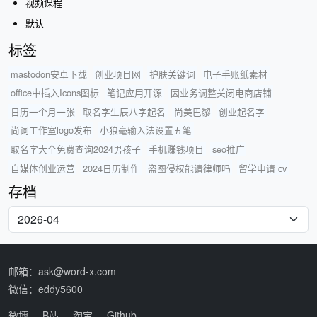
视频课程
默认
标签
mastodon安卓下载
创业项目网
护肤关键词
电子手账纸素材
office中插入Icons图标
笔记应用开源
因业务调整关闭电商店铺
日历一个月一张
取名字生辰八字起名
尚美巴黎
创业起名字
尚词工作室logo发布
小狼毫输入法设置五笔
取名字大全免费查询2024男孩子
手机赚钱项目
seo推广
自媒体创业运营
2024日历制作
盗图侵权能请律师吗
留学申请 cv
存档
邮箱：ask@word-x.com
微信：eddy5600
微博
B站
淘宝
Github