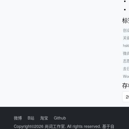
标
创
关
hsk
微
志
去
W
存
微博
B站
淘宝
Github
Copyright©2026
尚词工作室
. All rights reserved. 基于自