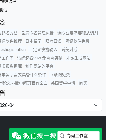
视频课程
默认
签
业起名方法
品牌命名管理包括
选专业要不要服从调剂
键词软件推荐
日本留学
眼病日语
笔记软件免费
testregistration
自定义快捷输入
尚美对戒
尚工作室
诗经起名2023兔宝宝男孩
外链生成网站
愿填报数据库
制作网站的平台
日本留学需要具备什么条件
互联网免费
ord论文排版中间页面有空白
美国留学申请
尚德
档