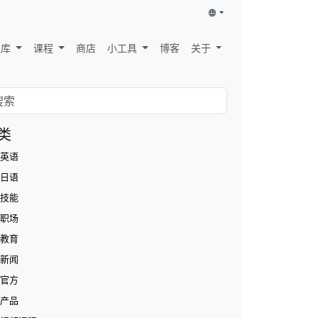
识库
课程
商店
小工具
博客
关于
类
英语
日语
技能
职场
教育
新闻
官方
产品