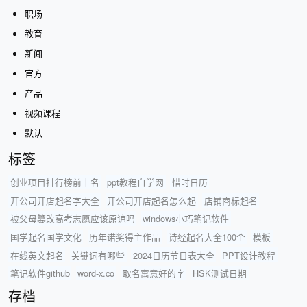
职场
教育
新闻
官方
产品
视频课程
默认
标签
创业项目排行榜前十名
ppt教程自学网
惜时日历
开公司开店起名字大全
开公司开店起名怎么起
店铺商标起名
被父母篡改高考志愿应该原谅吗
windows小巧笔记软件
国学起名国学文化
历年诺奖得主作品
诗经起名大全100个
模板
在线英文起名
关键词有哪些
2024日历节日表大全
PPT设计教程
笔记软件github
word-x.co
取名寓意好的字
HSK测试日期
存档