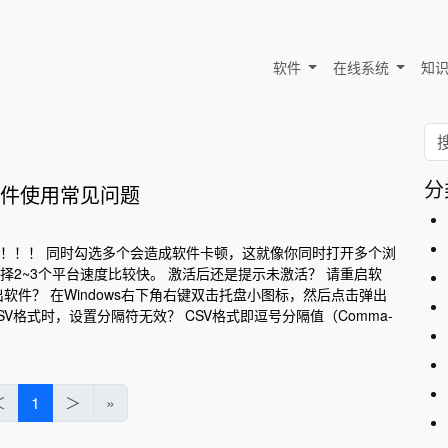
软件
在线系统
知
分
件使用常见问题
！！！ 同时勾选多个会造成软件卡顿，这就像你同时打开多个浏
择2~3个平台速度比较快。 激活后还是提示未激活？ 请重启软
软件？ 在Windows右下角右键双击托盘小图标，然后点击弹出
CSV格式时，设置分隔符无效？ CSV格式即逗号分隔值（Comma-
＜
1
＞
»