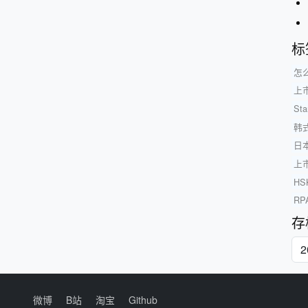
标
怎
上
St
韩
日
上
HS
RP
存
微博
B站
淘宝
Github