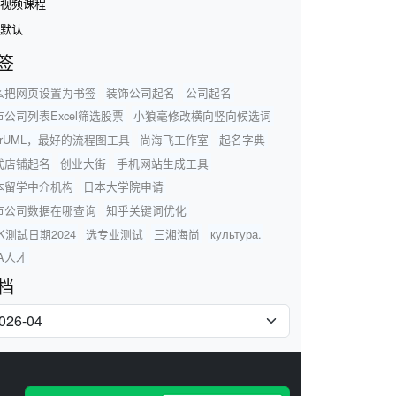
视频课程
默认
签
么把网页设置为书签
装饰公司起名
公司起名
市公司列表Excel筛选股票
小狼毫修改横向竖向候选词
arUML，最好的流程图工具
尚海飞工作室
起名字典
式店铺起名
创业大街
手机网站生成工具
本留学中介机构
日本大学院申请
市公司数据在哪查询
知乎关键词优化
K測試日期2024
选专业测试
三湘海尚
культура.
A人才
档