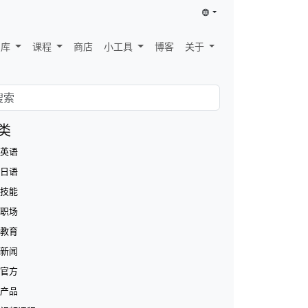
识库
课程
商店
小工具
博客
关于
类
英语
日语
技能
职场
教育
新闻
官方
产品