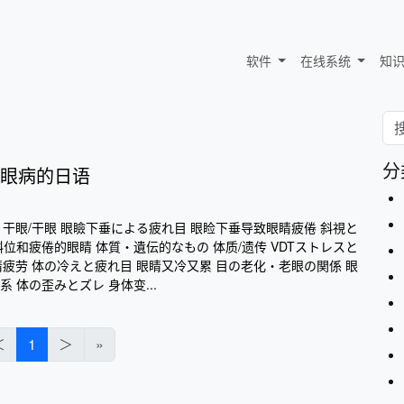
软件
在线系统
知
分
眼病的日语
 干眼/干眼 眼瞼下垂による疲れ目 眼睑下垂导致眼睛疲倦 斜視と
位和疲倦的眼睛 体質・遺伝的なもの 体质/遗传 VDTストレスと
睛疲劳 体の冷えと疲れ目 眼睛又冷又累 目の老化・老眼の関係 眼
 体の歪みとズレ 身体变...
＜
1
＞
»