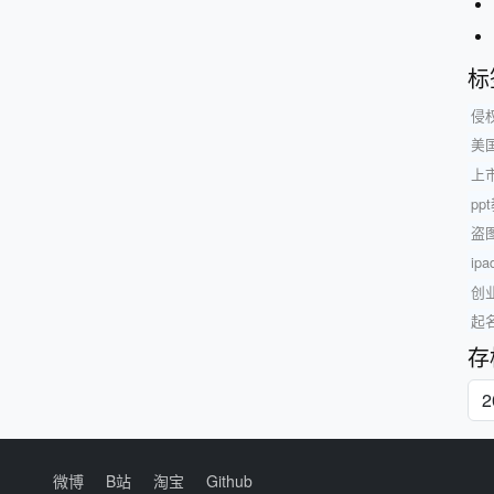
标
侵
美
上
p
盗
ip
创
起
存
微博
B站
淘宝
Github