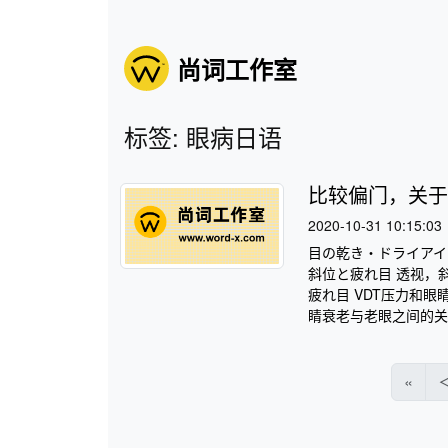
尚词工作室
标签: 眼病日语
比较偏门，关于
2020-10-31 10:15:03
目の乾き・ドライアイ
斜位と疲れ目 透视，斜
疲れ目 VDT压力和眼
睛衰老与老眼之间的关系
«