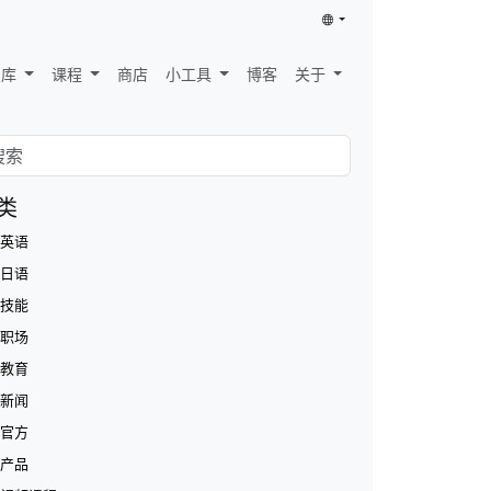
识库
课程
商店
小工具
博客
关于
类
英语
日语
技能
职场
教育
新闻
官方
产品