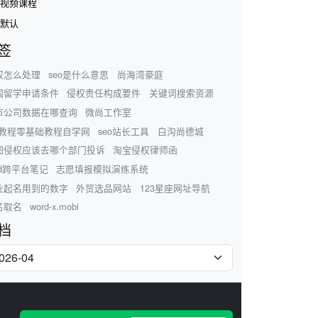
视频课程
默认
签
权怎么处理
seo是什么意思
尚海湾豪庭
国留学申请条件
侵权责任构成要件
关键词搜索资源
市公司数据在哪查询
微尚工作室
pt教程零基础教程自学网
seo站长工具
白沟尚德城
图侵权应该去哪个部门投诉
淘宝侵权律师函
ad跨平台笔记
志愿填报模拟演练系统
业起名用到的数字
外贸选品网站
123星座网址导航
名取名
word-x.mobi
档