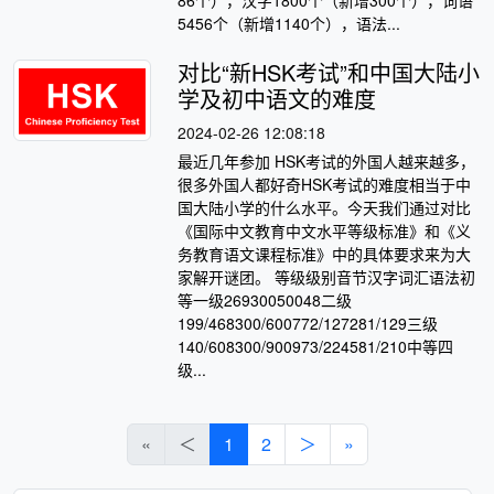
86个），汉字1800个（新增300个），词语
5456个（新增1140个），语法...
对比“新HSK考试”和中国大陆小
学及初中语文的难度
2024-02-26 12:08:18
最近几年参加 HSK考试的外国人越来越多，
很多外国人都好奇HSK考试的难度相当于中
国大陆小学的什么水平。今天我们通过对比
《国际中文教育中文水平等级标准》和《义
务教育语文课程标准》中的具体要求来为大
家解开谜团。 等级级别音节汉字词汇语法初
等一级26930050048二级
199/468300/600772/127281/129三级
140/608300/900973/224581/210中等四
级...
«
＜
1
2
＞
»