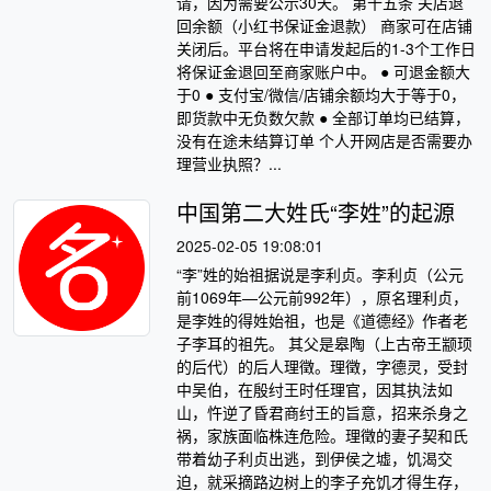
请，因为需要公示30天。 第十五条 关店退
回余额（小红书保证金退款） 商家可在店铺
关闭后。平台将在申请发起后的1-3个工作日
将保证金退回至商家账户中。 ● 可退金额大
于0 ● 支付宝/微信/店铺余额均大于等于0，
即货款中无负数欠款 ● 全部订单均已结算，
没有在途未结算订单 个人开网店是否需要办
理营业执照？...
中国第二大姓氏“李姓”的起源
2025-02-05 19:08:01
“李”姓的始祖据说是李利贞。李利贞（公元
前1069年—公元前992年），原名理利贞，
是李姓的得姓始祖，也是《道德经》作者老
子李耳的祖先。 其父是皋陶（上古帝王颛顼
的后代）的后人理徵。理徵，字德灵，受封
中吴伯，在殷纣王时任理官，因其执法如
山，忤逆了昏君商纣王的旨意，招来杀身之
祸，家族面临株连危险。理徵的妻子契和氏
带着幼子利贞出逃，到伊侯之墟，饥渴交
迫，就采摘路边树上的李子充饥才得生存，