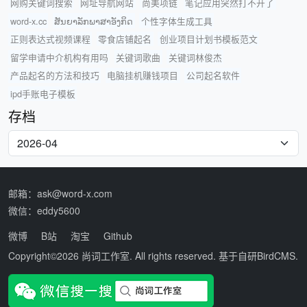
网购关键词搜索
网址导航网站
尚美项链
笔记应用突然打不开了
word-x.cc
ສັນຍາລັກພາສາອັງກິດ
个性字体生成工具
正则表达式视频课程
零食店铺起名
创业项目计划书模板范文
留学申请中介机构有用吗
关键词歌曲
关键词林俊杰
产品起名的方法和技巧
电脑挂机赚钱项目
公司起名软件
ipd手账电子模板
存档
邮箱：ask@word-x.com
微信：eddy5600
微博
B站
淘宝
Github
Copyright©2026
尚词工作室
. All rights reserved. 基于自研
BirdCMS
.