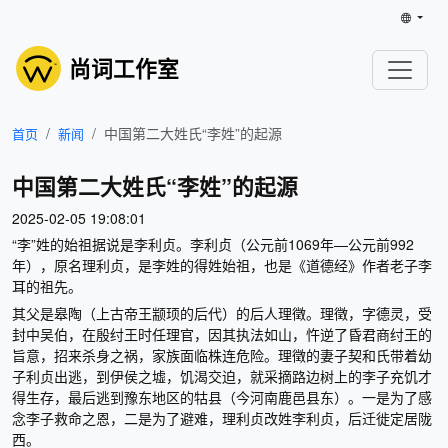
尚词工作室
中国第二大姓氏“李姓”的起源
首页
新闻
中国第二大姓氏“李姓”的起源
2025-02-05 19:08:01
“李”姓的始祖据说是李利贞。李利贞（公元前1069年—公元前992
年），原名理利贞，是李姓的得姓始祖，也是《道德经》作者老子李
耳的祖先。
其父是皋陶（上古帝王颛顼的后代）的后人理徵。理徵，字德灵，受
封中吴伯，在殷纣王时任理官，因其执法如山，忤逆了昏君商纣王的
旨意，招来杀身之祸，家族面临株连危险。理徵的妻子契和氏带着幼
子利贞出逃，到伊侯之墟，饥渴交迫，就采摘路边树上的李子充饥才
得生存，最后逃到豫东地区的牯县（今河南鹿邑县东）。一是为了感
念李子救命之恩，二是为了避难，理利贞改姓李利贞，后迁徙定居陇
西。