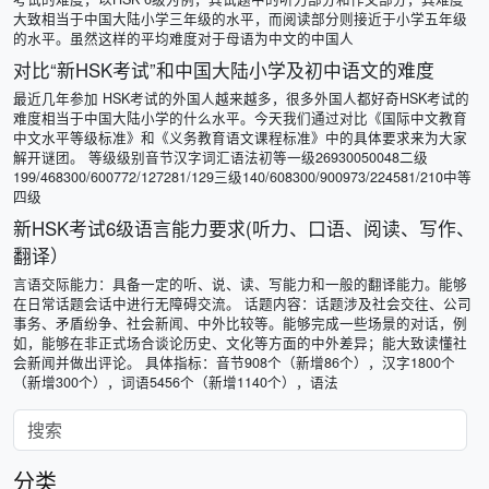
大致相当于中国大陆小学三年级的水平，而阅读部分则接近于小学五年级
的水平。虽然这样的平均难度对于母语为中文的中国人
对比“新HSK考试”和中国大陆小学及初中语文的难度
最近几年参加 HSK考试的外国人越来越多，很多外国人都好奇HSK考试的
难度相当于中国大陆小学的什么水平。今天我们通过对比《国际中文教育
中文水平等级标准》和《义务教育语文课程标准》中的具体要求来为大家
解开谜团。 等级级别音节汉字词汇语法初等一级26930050048二级
199/468300/600772/127281/129三级140/608300/900973/224581/210中等
四级
新HSK考试6级语言能力要求(听力、口语、阅读、写作、
翻译）
言语交际能力：具备一定的听、说、读、写能力和一般的翻译能力。能够
在日常话题会话中进行无障碍交流。 话题内容：话题涉及社会交往、公司
事务、矛盾纷争、社会新闻、中外比较等。能够完成一些场景的对话，例
如，能够在非正式场合谈论历史、文化等方面的中外差异；能大致读懂社
会新闻并做出评论。 具体指标：音节908个（新增86个），汉字1800个
（新增300个），词语5456个（新增1140个），语法
分类