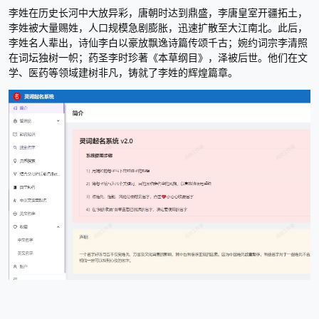
李姓在历史长河中大放异彩，唐朝时达到鼎盛，李唐皇室开疆拓土，
李姓被大量赐姓，人口规模急剧膨胀，迅速扩散至大江南北。此后，
李姓名人辈出，诗仙李白以豪放飘逸诗篇传颂千古；婉约词宗李清照
在词坛独树一帜；药圣李时珍著《本草纲目》，泽被后世。他们在文
学、医药等领域建树非凡，铸就了李姓的辉煌篇章。