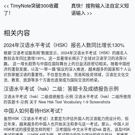
<< TimyNote突破300收藏
真快！搜狗输入法自定义短
了！
语输入 >>
相关内容
2024年汉语水平考试（HSK）报名人数同比增长130%
根据“汉语考试服务网”数据显示，2024年汉语水平考试（HSK）的报名人
数较去年同比激增130%，这一显著增长揭示了全球对汉语学习的浓厚兴
趣。 这一增长趋势与中国在国际舞台上的日益活跃密切相关。随着中国经
济的蓬勃发展，以及“一带一路”倡议的深入推进，越来越多的国家和个人认
识到掌握汉语的重要性。不仅是在商业、贸易和投资领域，汉语在文化交
流、教育、旅游等多个方面也逐渐成为国际交流的桥梁。
汉语水平考试（hsk）二级：答题卡及成绩报告示例
汉语水平考试（hsk）二级成绩报告-示例 汉语水平考试（hsk）二级所使用
的答题卡-示例 关于 New Hsk Test Vocabulary 1-9 Screenshots
中国人如何看待HSK考试？
虽然HSK（汉语水平考试）主要是为评估外国人的汉语能力而设计的，但
近年来，越来越多的中国人也开始关注和参与这一考试。那么，中国人对
HSK考试的感受是怎样的呢？ 汉考国际-中文水平考试hsk 首先，谈及HSK
考试的难度，以HSK 6级为例，其试题中的听力部分和作文部分，其难度