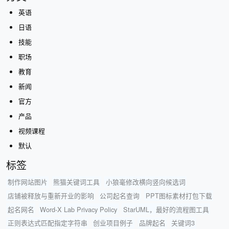
英语
日语
技能
职场
教育
新闻
官方
产品
视频课程
默认
标签
制作网站图片
熊猫关键词工具
小狼毫修改横向竖向候选词
店铺被释放与重新开业的影响
公司起名查询
PPT图标素材打包下载
起名网名
Word-X Lab Privacy Policy
StarUML，最好的流程图工具
正则表达式匹配指定字符串
创业项目例子
品牌起名
关键词3