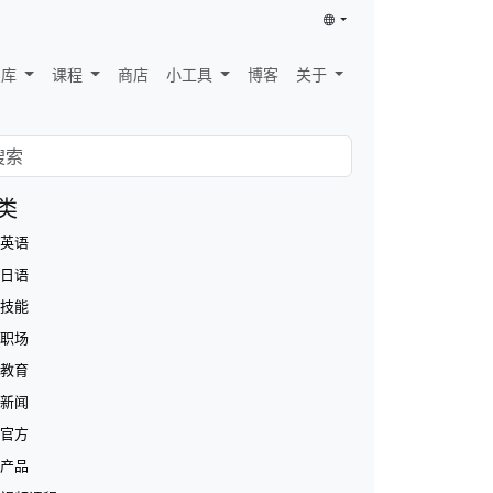
识库
课程
商店
小工具
博客
关于
类
英语
日语
技能
职场
教育
新闻
官方
产品