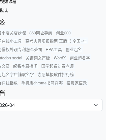
视频课程
默认
签
音小店关店步骤
360网址导航
创业200
词在线小工具
高考志愿填报指南 正版书 全国=年
宝侵权外观专利怎么处罚
RPA工具
创业起名
todon social
关键词女声版
WordX
创业起名字
业文案
起名字直播间
国学起名刘春老师
司起名字店铺取名字
志愿填报软件排行榜
食在线播放
手机版chrome书签在哪
投资家语录
档