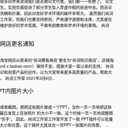
很多同学来咨询我们是否做论文代笔，我们都一一拒绝了。 论文
生，实则负面促进了部分学生坠入弄虚作假的歧途中去。而且论
洗稿和抄袭，因此对良好学术环境的破坏非常大。 虽然我们尚词
工作室，但我们也要坚持原则，严格遵守道德和法律，尤其是在
维护良好的学术氛围，不做有损教育和学术环境的事情。 尚词
网店更名通知
淘宝网店从原来的“尚词模板商店”更名为“尚词知识商店”，店铺淘
/word-x.taobao.com/）保持不变，感谢大家一直以来的支持。 尚词
识和创意产品的创作，以为大家带来更多高质量的产品，帮助大
尚词工作室 2021年3月6日...
PT内图片大小
或者截图，想把这些图片做成一个PPT，当你一页一页地把这些
，最后发现上百张照片 的大小不一致。这个时候一页一页地调整图
伤手”。 因此，尚词工作室工作室开发了一款 PPT插件可以批量
大小和位置。这个插件尤其适合一页PPT一张图片的场景。 ...