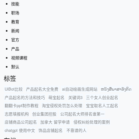
技能
职场
教育
新闻
官方
产品
视频课程
默认
标签
UiBot比较
产品起名大全免费
ai自动绘画生成网站
ຫນັງສືພາສາອັງກິດ
产品起名的方法和技巧
萌宝起名
关键词3
三个女人创业起名
翻翻卡ppt制作教程
淘宝侵权处罚怎么处理
宝宝取名人工起名
志愿填报机构
创业集团控股
公司起名大师排名谁第一
店铺商品公司起名
加拿大 留学申请
侵权纠纷处理的案例
chatgpt 使用中文
饰品店铺起名
不靠谱的人