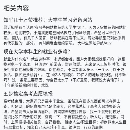
相关内容
知乎几十万赞推荐：大学生学习必备网站
最近知乎有个话题“有哪些网站推荐给大学生”火了，因为大家推荐的网站比
较多，也比较杂，于是我把这些网站做成了网址导航，希望可以帮到大
家。 因为，有几千人回答，所以我实在看不过来，网址导航里只列出来具
有代表性的一部分。 有时间我会继续更新。 大学生网址导航V0.2​
现在大学本科生的就业有多难？
就业为什么难？ 就业这种事，永远都会难。因为大家都想找更好的，这跟
找对象一个道理。 经济进行新常态，增速放缓。 未来是人工智能时代，很
多行业都在积极提高效率，都在裁员，不需要那么多人（一个人可以干更
多活、指挥更多机器）。 在14亿人的国家、70亿人的地球混饭吃，能不难
吗？ 这一条是主要原因，你自己太水了（不好意思，我瞎说大实话了）。
十年前听新闻的时候，就说
五步搞定高考志愿填报
高考结束后，大家还只是高中毕业生，虽然现在很多东西都可以在网上
查，但是网上的信息噪声也是比较大，这里我总结了高考志愿填报的方
法，希望能帮大家理清思路。 咨询前辈&查找信息：找一个混得比较好，
见识比较广的亲朋好友，咨询一下，不要有叛逆心，听人劝，吃饱饭。同
时，上网搜搜相关信息，自己看看。 确定人生/职业目标：初步拟定人生目
标/职业目标，知道自己未来想干什么。请注意，行业的周期