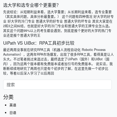
选大学和选专业哪个更重要？
先说结论：从短期利益来看，选大学重要；从长期利益来看，选专业重要
（其实具体问题，具体分析最重要。） 这个问题有四种情况 好大学的好专
业 好大学的冷门专业 普通大学的好专业 普通大学的坏专业 其实大家是在
2和3之间纠结，也就是好大学的冷门专业和普通大学的王牌专业怎么选。
其实这个问题99%以上的考生都会遇到，到底是报个更好的大学的热门专
业还是报个普通大学的王
UiPath VS UiBot：RPA工具初步比较
最近两周没事就在研究RPA工具（机器人流程自动化 Robotic Process
Automation），这两年RPA市场爆发，出现了很多RPA工具，看得真是让人
头大。不过笔者挑过来选过去，最终选定了UiPath（国外）和UiBot（国
内），因为这两个版本都有免费版本或者加引号的免费版本。 说实话，我
断断续续地研究了两周也只是有个初步的了解，在这里先做一个初步比
较，等着以后深入学习了以后再回
分类
英语
日语