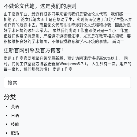
不做论文代笔，这是我们的原则
由于临近毕业，最近有很多同学来咨询我们是否做论文代笔，我们都一一
拒绝了。 论文代笔表面上是在帮助学生，实则负面促进了部分学生坠入弄
虚作假的歧途中去。而且论文代笔往往牵涉到论文洗稿和抄袭，因此对良
好学术环境的破坏非常大。 虽然我们尚词工作室即便只是一个小工作室，
但我们也要坚持原则，严格遵守道德和法律，尤其是在教育相关领域，要
积极维护良好的学术氛围，不做有损教育和学术环境的事情。 尚词工
更新官网引擎及官方博客！
尚词工作室官网引擎升级至最新版，预计访问速度将提高30%以上。 同
时，尚词工作室官方博客更新至Wordpress5.7.1。 人生只有一次，用户的
每一毫秒，我们都很珍惜！ 尚词工作室
分类
英语
日语
技能
职场