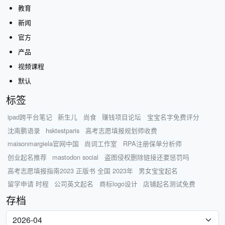
教育
新闻
官方
产品
视频课程
默认
标签
ipad跨平台笔记
新生儿
尚食
赚钱项目论坛
宝宝名字免费评分
沈南鹏语录
hsktestparis
高考志愿填报规划师收费
maisonmargiela官网中国
尚词工作室
RPA注册保单分析师
创业起名推荐
mastodon social
盗图侵权删除链接还要惩罚吗
高考志愿填报指南2023 正版书 全国 2023年
男女宝宝起名
留学申请 时程
公司英文起名
商标logo设计
店铺起名测试免费
存档