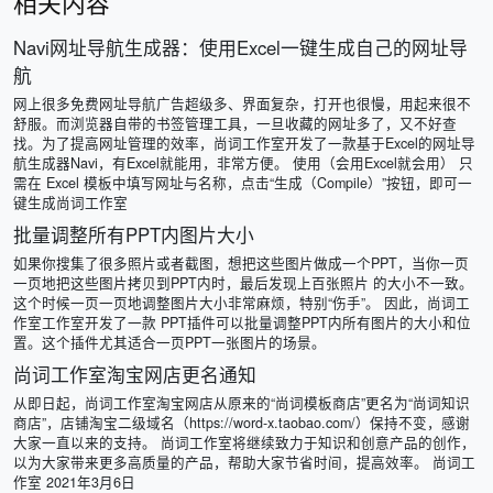
相关内容
Navi网址导航生成器：使用Excel一键生成自己的网址导
航
网上很多免费网址导航广告超级多、界面复杂，打开也很慢，用起来很不
舒服。而浏览器自带的书签管理工具，一旦收藏的网址多了，又不好查
找。为了提高网址管理的效率，尚词工作室开发了一款基于Excel的网址导
航生成器Navi，有Excel就能用，非常方便。 使用（会用Excel就会用） 只
需在 Excel 模板中填写网址与名称，点击“生成（Compile）”按钮，即可一
键生成尚词工作室
批量调整所有PPT内图片大小
如果你搜集了很多照片或者截图，想把这些图片做成一个PPT，当你一页
一页地把这些图片拷贝到PPT内时，最后发现上百张照片 的大小不一致。
这个时候一页一页地调整图片大小非常麻烦，特别“伤手”。 因此，尚词工
作室工作室开发了一款 PPT插件可以批量调整PPT内所有图片的大小和位
置。这个插件尤其适合一页PPT一张图片的场景。
尚词工作室淘宝网店更名通知
从即日起，尚词工作室淘宝网店从原来的“尚词模板商店”更名为“尚词知识
商店”，店铺淘宝二级域名（https://word-x.taobao.com/）保持不变，感谢
大家一直以来的支持。 尚词工作室将继续致力于知识和创意产品的创作，
以为大家带来更多高质量的产品，帮助大家节省时间，提高效率。 尚词工
作室 2021年3月6日