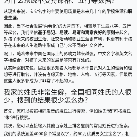
从现实来说，宝宝名字的主要使用场景是未来几十年的
学校生活
和
职
业生涯
。
因此，当下社会发展“内卷化”的大背景下，相较基于生辰八字、五行
等起名，我们坚信
基于易记、易读、易写和寓意良好的原则
来起名，
对孩子未来的校园生活、社交活动和职业生涯更有利，也更有利于孩
子在未来的人生道路中形成自己与众不同的社交名片。
况且，随着未来中国在国际上的影响力越来越强，中文名字和英文名
字相结合，对孩子未来的发展是非常有好处的。
从实际案例来说，民国很多知名人物都是基于自己对人生的理解和理
想等进行取名，并没有考虑天格、地格、人格、五行等因素，但最后
这些人很多都成为了非常了不起的人。
我家的姓氏非常生僻，全国相同姓氏的人很
少，搜到的结果很少怎么办？
首先，您可以按照相同发音的姓氏进行搜索，例如姓氏“诸”可按姓氏
“朱”进行搜索。
其次，您可以直接输入其他百家姓上排名靠前的常见姓氏进行搜索。
我们的系统涵盖4000多个常见汉字，约50万优质男女宝宝名字，相